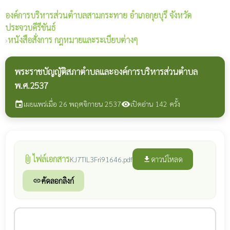
องค์การบริหารส่วนตำบลสามกระทาย
อำเภอกุยบุรี จังหวัด
ประจวบคีรีขันธ์
›
หนังสือสั่งการ กฎหมายและระเบียบต่างๆ
พระราชบัญญัติสภาตำบลและองค์การบริหารส่วนตำบล
พ.ศ.2537
เผยแพร่เมื่อ 26 พฤศจิกายน 2537
เปิดอ่าน 142 ครั้ง
event
visibility
ไฟล์เอกสาร
attach_file
ดาวน์โหลด
KJ7TIL3Fri91646.pdf
file_download
คัดลอกลิงก์
link