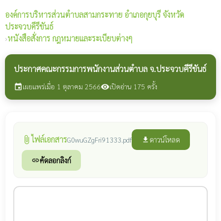
องค์การบริหารส่วนตำบลสามกระทาย
อำเภอกุยบุรี จังหวัด
ประจวบคีรีขันธ์
›
หนังสือสั่งการ กฎหมายและระเบียบต่างๆ
ประกาศคณะกรรมการพนักงานส่วนตำบล จ.ประจวบคีรีขันธ์
เผยแพร่เมื่อ 1 ตุลาคม 2566
เปิดอ่าน 175 ครั้ง
event
visibility
ไฟล์เอกสาร
attach_file
ดาวน์โหลด
G0wuGZgFri91333.pdf
file_download
คัดลอกลิงก์
link