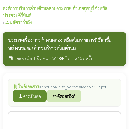
องค์การบริหารส่วนตำบลสามกระทาย
อำเภอกุยบุรี จังหวัด
ประจวบคีรีขันธ์
›
แผนอัตรากำลัง
ประกาศเรื่อง การกำหนดกอง หรือส่วนราชการที่เรียกชื่อ
อย่างนขององค์การบริหารส่วนตำบล
เผยแพร่เมื่อ 1 มีนาคม 2564
เปิดอ่าน 157 ครั้ง
event
visibility
ไฟล์เอกสาร
attach_file
announce4598_5k7Yv4AMon62312.pdf
ดาวน์โหลด
คัดลอกลิงก์
file_download
link