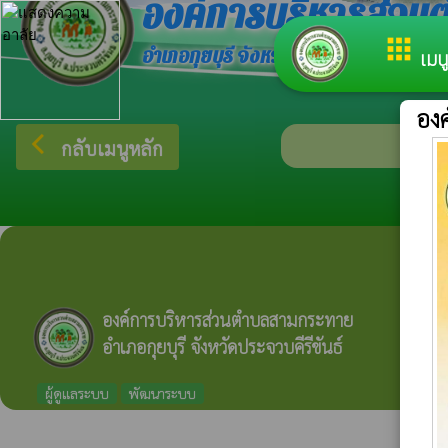
องค์การบริหารส่ว
apps
อำเภอกุยบุรี จังหวัดประจวบคีรีขันธ์
เมนู
อง
arrow_back_ios
กลับเมนูหลัก
องค์การบริหารส่วนตำบลสามกระทาย
อำเภอกุยบุรี จังหวัดประจวบคีรีขันธ์
ผู้ดูแลระบบ
พัฒนาระบบ